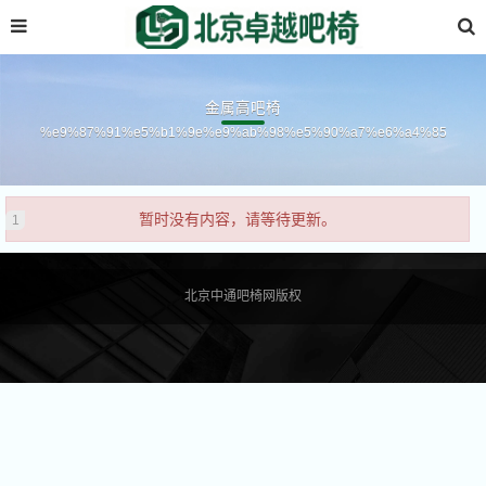
金属高吧椅
%e9%87%91%e5%b1%9e%e9%ab%98%e5%90%a7%e6%a4%85
暂时没有内容，请等待更新。
北京中通吧椅网版权