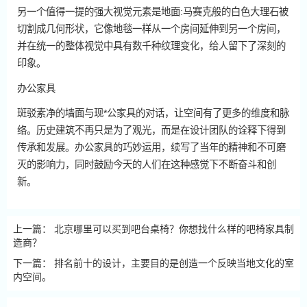
另一个值得一提的强大视觉元素是地面:马赛克般的白色大理石被
切割成几何形状，它像地毯一样从一个房间延伸到另一个房间，
并在统一的整体视觉中具有数千种纹理变化，给人留下了深刻的
印象。
办公家具
斑驳素净的墙面与现*公家具的对话，让空间有了更多的维度和脉
络。历史建筑不再只是为了观光，而是在设计团队的诠释下得到
传承和发展。办公家具的巧妙运用，续写了当年的精神和不可磨
灭的影响力，同时鼓励今天的人们在这种感觉下不断奋斗和创
新。
上一篇：
北京哪里可以买到吧台桌椅？你想找什么样的吧椅家具制
造商？
下一篇：
排名前十的设计，主要目的是创造一个反映当地文化的室
内空间。