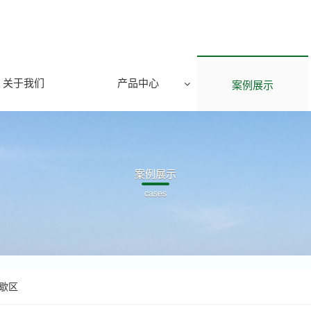
关于我们
产品中心
案例展示
案例展示
cases
茶歇区